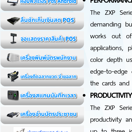
PERFORMANCE
The ZXP Serie
demanding bus
works out o
applications, 
color depth us
edge-to-edge c
the cards and 
PRODUCTIVIT
The ZXP Serie
productivity a
up to three j