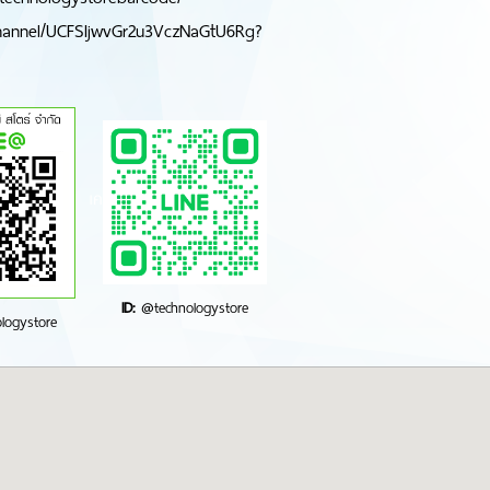
hannel/UCFSIjwvGr2u3VczNaGtU6Rg?
ID:
@technologystore
logystore