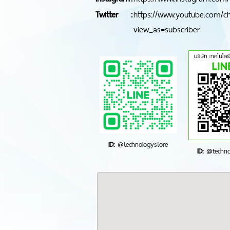
Twitter
:
https://www.youtube.com/c
view_as=subscriber
ID:
@technologystore
ID:
@techno