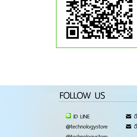
FOLLOW US
ID LINE
อี
@technologystore
อี
@technologystore