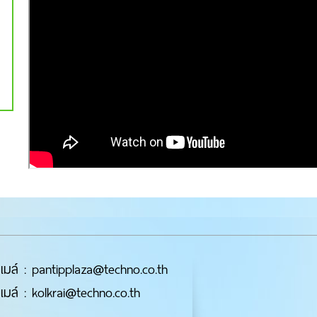
เมล์ : pantipplaza@techno.co.th
เมล์ : kolkrai@techno.co.th