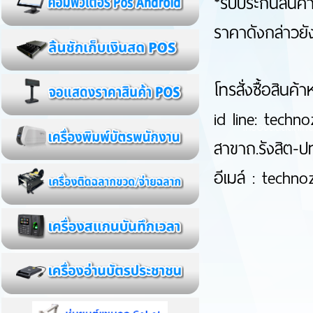
*รับประกันสินค
ราคาดังกล่าวยั
โทรสั่งซื้อสิ
id line: techno
สาขาถ.รังสิต-ป
อีเมล์ : techn