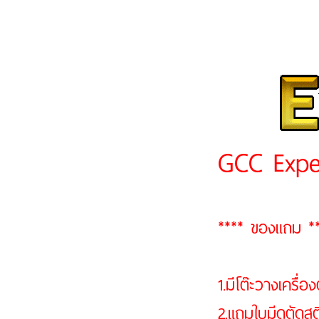
GCC Expe
**** ของแถม *
1.มีโต๊ะวางเครื่อง
2.แถมใบมีดตัดสต